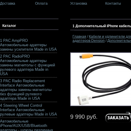
Доставка
Оплата
Установка
Контакты
Каталог
1 Дополнительный iPhone кабел
Главная
/
Кабели и удлинители дл
1 PAC AmpPRO
адаптеров Dension
/
Дополнительн
Автомобильные адаптеры
замены усилителя Made in USA
2 PAC RadioPRO
Автомобильные адаптеры
замены магнитолы с функцией
рулевого адаптера Made in
USA
3 PAC Radio Replacement
Interface Автомобильные
адаптеры замены магнитолы
без функцией рулевого
адаптера Made in USA
4 Steering Wheel Control
Interface Автомобильные
рулевые адаптеры Made in USA
9 990 руб.
Автомобильные
iPhone/AUX/USB/Bluetooth
адаптеры - шлюзы различных