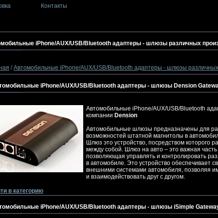
овка
Контакты
мобильные iPhone/AUX/USB/Bluetooth адаптеры - шлюзы различных прои
ная
/
Автомобильные iPhone/AUX/USB/Bluetooth адаптеры - шлюзы различны
томобильные iPhone/AUX/USB/Bluetooth адаптеры - шлюзы Dension Gatewa
Автомобильные iPhone/AUX/USB/Bluetooth ада
компании
Dension
Автомобильные шлюзы предназначены для р
возможностей штатной магнитолы в автомоби
Шлюз это устройство, посредством которого 
между собой. Шлюз на авто – это важная част
позволяющая управлять и контролировать раз
в автомобиле. Это устройство обеспечивает с
внешними системами автомобиля, позволяя и
и взаимодействовать друг с другом.
ти в категорию
томобильные iPhone/AUX/USB/Bluetooth адаптеры - шлюзы iSimple Gatewa