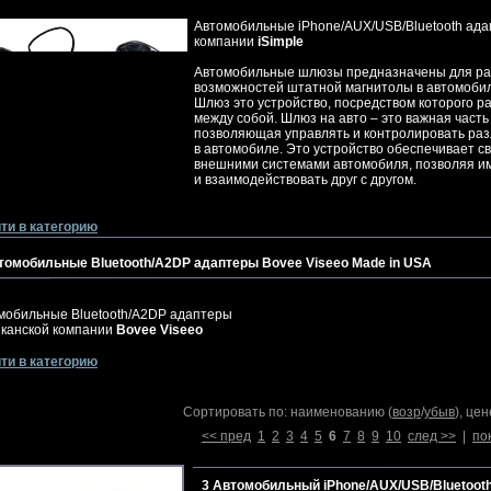
Автомобильные iPhone/AUX/USB/Bluetooth ад
компании
iSimple
Автомобильные шлюзы предназначены для р
возможностей штатной магнитолы в автомоби
Шлюз это устройство, посредством которого 
между собой. Шлюз на авто – это важная част
позволяющая управлять и контролировать раз
в автомобиле. Это устройство обеспечивает с
внешними системами автомобиля, позволяя и
и взаимодействовать друг с другом.
ти в категорию
томобильные Bluetooth/A2DP адаптеры Bovee Viseeo Made in USA
мобильные Bluetooth/A2DP адаптеры
канской компании
Bovee Viseeo
ти в категорию
Сортировать по: наименованию (
возр
/
убыв
), цен
<< пред
1
2
3
4
5
6
7
8
9
10
след >>
|
по
3 Автомобильный iPhone/AUX/USB/Bluetooth 