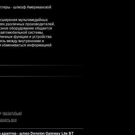
аптеры - шлюзф Американской
асширения мультимедийных
лях различных производителей.
разное оборудование общается
ь автомобильной системы,
личные функции и устройства
вязь между внутренними и
м обмениваться информацией
е (
возр
/
убыв
)
казать все
адаптер - шлюз Dension Gateway Lite BT