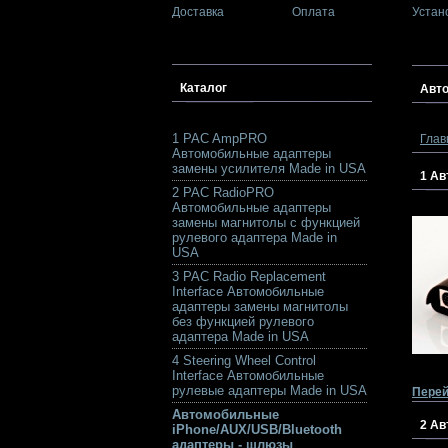
Доставка
Оплата
Устан
Каталог
Авто
1 PAC AmpPRO
Глав
Автомобильные адаптеры
замены усилителя Made in USA
1 Ав
2 PAC RadioPRO
Автомобильные адаптеры
замены магнитолы с функцией
рулевого адаптера Made in
USA
3 PAC Radio Replacement
Interface Автомобильные
адаптеры замены магнитолы
без функцией рулевого
адаптера Made in USA
4 Steering Wheel Control
Interface Автомобильные
рулевые адаптеры Made in USA
Перей
Автомобильные
2 Ав
iPhone/AUX/USB/Bluetooth
адаптеры - шлюзы