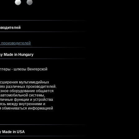
зводителей
х производителей
y Made in Hungary
птеры - шлюзы Венгерской
асширения мультимедийных
лях различных производителей.
разное оборудование общается
ь автомобильной системы,
личные функции и устройства
вязь между внутренними и
м обмениваться информацией
y Made in USA