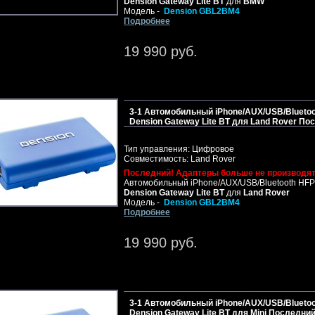
Dension Gateway Lite BT
для
BMW
Модель -
Dension GBL2BM4
Подробнее
19 990 руб.
3-1 Автомобильный iPhone/AUX/USB/Bluetoo
Dension Gateway Lite BT для Land Rover По
Тип управления: Цифровое
Совместимость: Land Rover
Последний! Адаптеры больше не производят
Автомобильный iPhone/AUX/USB/Bluetooth HFP
Dension Gateway Lite BT
для
Land Rover
Модель -
Dension GBL2BM4
Подробнее
19 990 руб.
3-1 Автомобильный iPhone/AUX/USB/Bluetoo
Dension Gateway Lite BT для Mini Последний