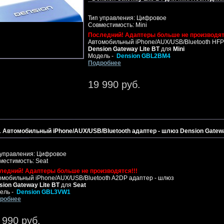
Тип управления: Цифровое
Совместимость: Mini
Последний! Адаптеры больше не производят
Автомобильный iPhone/AUX/USB/Bluetooth HFP
Dension Gateway Lite BT
для
Mini
Модель -
Dension GBL2BM4
Подробнее
19 990 руб.
1 Автомобильный iPhone/AUX/USB/Bluetooth адаптер - шлюз Dension Gatewa
 управления: Цифровое
местимость: Seat
ледний! Адаптеры больше не производятся!!!
омобильный iPhone/AUX/USB/Bluetooth A2DP адаптер - шлюз
sion Gateway Lite BT
для
Seat
ель -
Dension GBL3VW1
робнее
 990 руб.