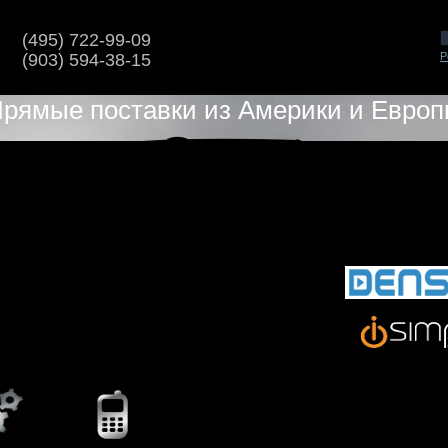
(495)
722-99-09
(903)
594-38-15
Р
рямые поставки из Америки и Евро